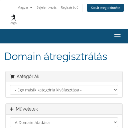
Magyar
Bejelentkezés
Regisztráció
Kosár megtekintése
Váltá
a
navig
Domain átregisztrálás
Kategóriák
Műveletek